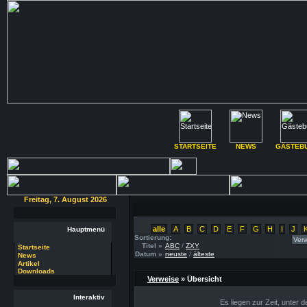
STARTSEITE
NEWS
GÄSTEB
Freitag, 7. August 2026
alle
A
B
C
D
E
F
G
H
I
J
Hauptmenü
Sortierung:
Titel »
ABC
/
ZXY
Startseite
Datum »
neuste
/
älteste
News
Artikel
Downloads
Verweise
» Übersicht
Interaktiv
Es liegen zur Zeit, unter 