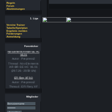
Regeln
Forum
Abstimmungen
1. Liga
Vereine Trainer
Tabelle/Spielplan
Ergebnis melden
Forderungen
Anmeldung
Forenticker
Nis-Elements AR-BR-SE HC
V6.01
Autor : Prepress2
Thread : Nis-Elements
AR-BR-SE HC V6.01
(29.7.26 - 20:59 Uhr)
EFI Fiery XF 9.0
Autor : Prepress2
Thread : EFI Fiery XF
9.0
(29.7.26 - 20:58 Uhr)
Mitglieder
PSSE 36.3.1
Autor : Prepress2
Thread : PSSE 36.3.1