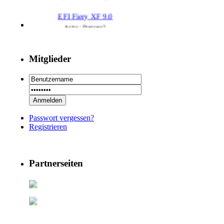
EFI Fiery XF 9.0
Autor : Prepress2
Thread : EFI Fiery XF 9.0
(29.7.26 - 20:58 Uhr)
Mitglieder
PSSE 36.3.1
Autor : Prepress2
Thread : PSSE 36.3.1
(29.7.26 - 20:58 Uhr)
29 RSoft v2025
Passwort vergessen?
Autor : Prepress2
Registrieren
Thread : 29 RSoft v2025
(17.7.26 - 13:32 Uhr)
09 PSDEdit v4.1
Partnerseiten
Autor : Prepress2
Thread : 09 PSDEdit v4.1
(17.7.26 - 10:11 Uhr)