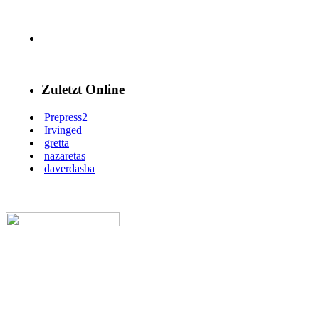
Zuletzt Online
Prepress2
Irvinged
gretta
nazaretas
daverdasba