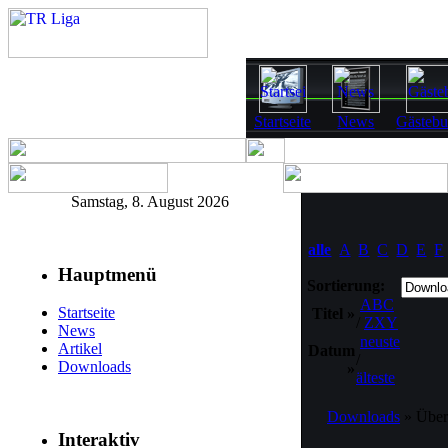
Startseite
News
Gästeb
Samstag, 8. August 2026
alle
A
B
C
D
E
F
Hauptmenü
Sortierung:
ABC
Startseite
Titel »
/
ZXY
News
neuste
Artikel
Datum
/
Downloads
»
älteste
Downloads
» Über
Interaktiv