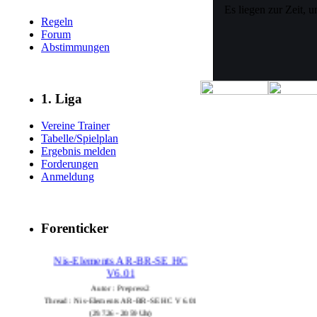
Es liegen zur Zeit, 
Regeln
Forum
Abstimmungen
1. Liga
Vereine Trainer
Tabelle/Spielplan
Ergebnis melden
Forderungen
Anmeldung
Forenticker
Nis-Elements AR-BR-SE HC
V6.01
Autor : Prepress2
Thread : Nis-Elements AR-BR-SE HC V6.01
(29.7.26 - 20:59 Uhr)