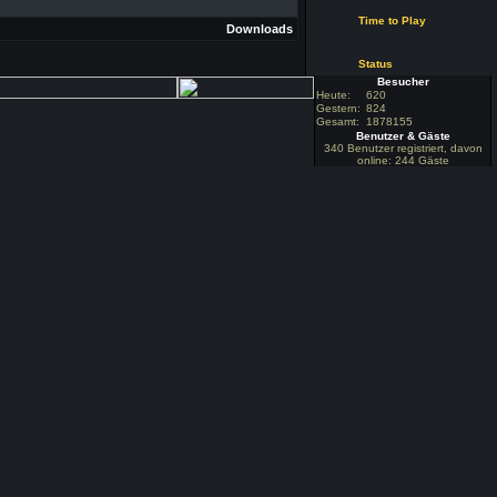
Time to Play
Downloads
Status
Besucher
Heute:
620
Gestern:
824
Gesamt:
1878155
Benutzer & Gäste
340 Benutzer registriert, davon
online: 244 Gäste