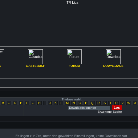
S
GÄSTEBUCH
FORUM
DOWNLOADS
Titelauswahl:
B
C
D
E
F
G
H
I
J
K
L
M
N
O
P
Q
R
S
T
U
V
W
X
Erweiterte Suche
Es liegen zur Zeit, unter den gewählten Einstellungen, keine Downloads vor.