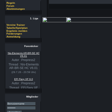
Regeln
Forum
Abstimmungen
1. Liga
Vereine Trainer
Tabelle/Spielplan
Ergebnis melden
Forderungen
Anmeldung
Forenticker
Nis-Elements AR-BR-SE HC
V6.01
Autor : Prepress2
Thread : Nis-Elements
AR-BR-SE HC V6.01
(29.7.26 - 20:59 Uhr)
EFI Fiery XF 9.0
Autor : Prepress2
Thread : EFI Fiery XF
9.0
(29.7.26 - 20:58 Uhr)
Mitglieder
PSSE 36.3.1
Autor : Prepress2
Thread : PSSE 36.3.1