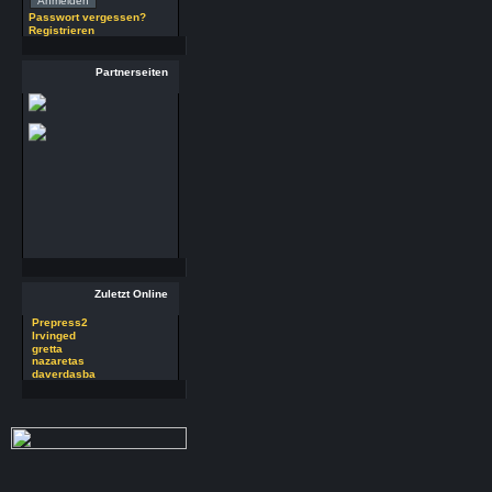
(29.7.26 - 20:58 Uhr)
Passwort vergessen?
Registrieren
29 RSoft v2025
Autor : Prepress2
Partnerseiten
Thread : 29 RSoft
v2025
(17.7.26 - 13:32 Uhr)
09 PSDEdit v4.1
Autor : Prepress2
Thread : 09 PSDEdit
v4.1
(17.7.26 - 10:11 Uhr)
Zuletzt Online
Prepress2
Irvinged
gretta
nazaretas
daverdasba