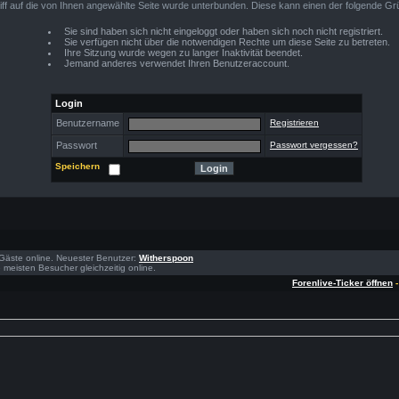
iff auf die von Ihnen angewählte Seite wurde unterbunden. Diese kann einen der folgende Gr
Sie sind haben sich nicht eingeloggt oder haben sich noch nicht registriert.
Sie verfügen nicht über die notwendigen Rechte um diese Seite zu betreten.
Ihre Sitzung wurde wegen zu langer Inaktivität beendet.
Jemand anderes verwendet Ihren Benutzeraccount.
Login
Benutzername
Registrieren
Passwort
Passwort vergessen?
Speichern
3 Gäste online. Neuester Benutzer:
Witherspoon
meisten Besucher gleichzeitig online.
Forenlive-Ticker öffnen