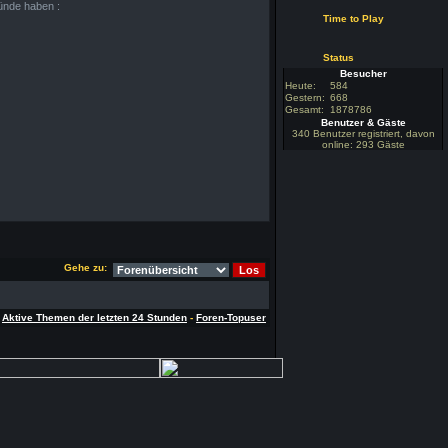
ünde haben :
Time to Play
Status
Besucher
Heute:
584
Gestern:
668
Gesamt:
1878786
Benutzer & Gäste
340 Benutzer registriert, davon
online: 293 Gäste
Gehe zu:
-
Aktive Themen der letzten 24 Stunden
-
Foren-Topuser