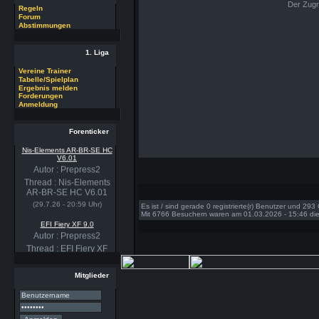
Der Zugr
Regeln
Forum
Abstimmungen
1. Liga
Vereine Trainer
Tabelle/Spielplan
Ergebnis melden
Forderungen
Anmeldung
Forenticker
Nis-Elements AR-BR-SE HC
V6.01
Autor : Prepress2
Thread : Nis-Elements
AR-BR-SE HC V6.01
(29.7.26 - 20:59 Uhr)
Es ist / sind gerade 0 registrierte(r) Benutzer und 29
Mit 6766 Besuchern waren am 01.03.2026 - 15:46 die 
EFI Fiery XF 9.0
Autor : Prepress2
Thread : EFI Fiery XF
9.0
(29.7.26 - 20:58 Uhr)
Mitglieder
PSSE 36.3.1
Autor : Prepress2
Thread : PSSE 36.3.1