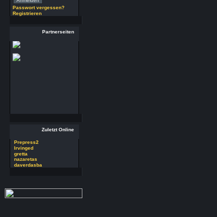
(29.7.26 - 20:58 Uhr)
Passwort vergessen?
Registrieren
29 RSoft v2025
Autor : Prepress2
Thread : 29 RSoft
Partnerseiten
v2025
(17.7.26 - 13:32 Uhr)
09 PSDEdit v4.1
Autor : Prepress2
Thread : 09 PSDEdit
v4.1
(17.7.26 - 10:11 Uhr)
Zuletzt Online
Prepress2
Irvinged
gretta
nazaretas
daverdasba