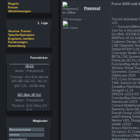
Fuzor 2026 crak
Regeln
Forum
Prepress2
Abstimmungen
Torrent download
280 Beiträge -
v22
1. Liga
-----Sunsam28#hot
Alter Hase
Just for a test,any
Vereine Trainer
DLUBAL RSTAB 8.
Tabelle/Spielplan
IMSPost.v8.2d.Sui
Ergebnis melden
Cadence Design S
Forderungen
CAE Datamine Stu
Anmeldung
Dlubal RFEM 5.09
Converge Studio 4
BETA.CAE.Systems
Forenticker
PointCab 3D Pro 3
Nis-Elements AR-BR-SE HC
V6.01
FunctionBay.Multi
3Dvista Virtual Tou
Autor : Prepress2
Geometric GeomCa
Thread : Nis-Elements
Gibbscam.2025
AR-BR-SE HC V6.01
PTC.Creo.Schemat
TMG Solvers for N
(29.7.26 - 20:59 Uhr)
Zeataline.PipeData
Geogrid v1.19
EFI Fiery XF 9.0
SPEOS v2019 R3
Autor : Prepress2
FunctionBay.Recu
Mastercam 2023
Thread : EFI Fiery XF
Comsol Multiphysi
9.0
Siemens.Syncrofit.
Ensoft Group v20
(29.7.26 - 20:58 Uhr)
solidThinking Emb
Mentor HDL Design
Mitglieder
PSSE 36.3.1
whittle v2022
Autor : Prepress2
Ansys.Electronics
Synopsys IC Compi
Thread : PSSE 36.3.1
Rocscience.CPillar
(29.7.26 - 20:58 Uhr)
Automation engine