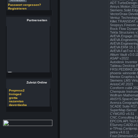
ADT.TurboDesign.6
Passwort vergessen?
Ansys.Motion.202
29 RSoft v2025
Registrieren
Siemens.Solid.Edge
Autor : Prepress2
VectorDraw Devel
Thread : 29 RSoft
Ventuz Technology
Partnerseiten
v2025
Killet.TRANSDAT.
Snopsys.Finesim.
(17.7.26 - 13:32 Uhr)
Rock Flow Dynami
Tekla Structures 
09 PSDEdit v4.1
AVEVA.Engage.2022
AVEVA.Engineering
Autor : Prepress2
AVEVA Engineering
Thread : 09 PSDEdit
AVEVA ERM 15.1.0
v4.1
AVEVA FabTrol 4.
Altium Vault v3.0.1
(17.7.26 - 10:11 Uhr)
ASAP v2022
Autodesk Invento
Tableau Desktop Pr
FRSI.PEDBIKE.200
phoenix winnonlin 
Mentor.Graphics.
Siemens LMS Virtu
Zuletzt Online
AristoCAT.2023
Coreform cubit 20
Prepress2
Chempute Instrumen
Irvinged
Wolfram Mathemat
gretta
ANSYS.SpaceClaim
nazaretas
Avenza.Geographic
daverdasba
SCADE Suite R17.
SuperMap iServer
CYMGRD v6.51
CNC.Consulting.Ed
EPCON.API.Tech.D
ESurvey.CADD.v13.
e-TPrep.Certiprep
petra v4.0.11
Four.Dimension.C