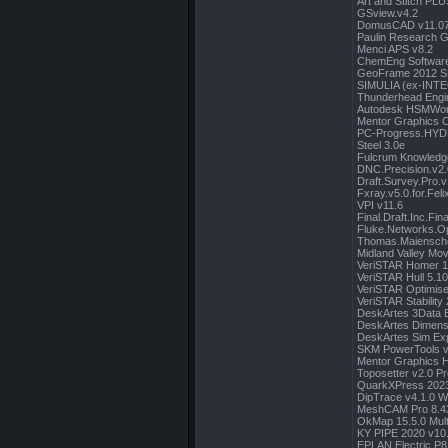
Art and Stitch PLU
GSview.v4.2
DomusCAD v11.0
Paulin Research 
Menci APS v8.2
ChemEng Softwar
GeoFrame 2012 SP
SIMULIA (ex-INTE
Thunderhead Engi
Autodesk HSMWor
Mentor Graphics C
PC-Progress.HYD
Steel 3.0e
Fulcrum Knowledg
DNC.Precision.v2.
Draft.Survey.Pro.v
Fxray.v5.0.for.Fel
VPI v11.6
Final.Draft.Inc.Fina
Fluke.Networks.Op
Thomas.Maiensche
Midland Valley Mo
VeriSTAR Homer 1
VeriSTAR Hull 5.1
VeriSTAR Optimise
VeriSTAR Stability
DeskArtes 3Data E
DeskArtes Dimensi
DeskArtes Sim Exp
SKM PowerTools 
Mentor Graphics 
Toposetter v2.0 Pr
QuarkXPress 202
DipTrace v4.1.0 
MeshCAM Pro 8.43
OkMap 15.5.0 Mult
KY PIPE 2020 v10
EPLAN Electric P8