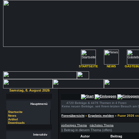
STARTSEITE
NEWS
GÄSTEB
Samstag, 8. August 2026
4720 Beiträge & 4476 Themen in 4 Foren
Hauptmenü
Keine neuen Beiträge, seit Ihrem letzten Besuch am 
Startseite
News
Forenübersicht
»
Ergebnis melden
» Fuzor 2026 c
Artikel
Downloads
vorheriges Thema
nächstes Thema
1 Beitrag in diesem Thema (offen)
Interaktiv
Autor
Beitrag