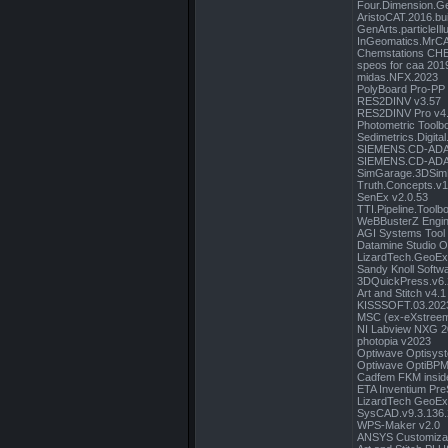
Four.Dimension.G
AristoCAT.2016.bu
GenArts.particleIll
InGeomatics.MrCA
Chemstations CHE
speos for caa 201
midas.NFX.2023
PolyBoard Pro-PP
RES2DINV v3.57
RES2DINV Pro v4.
Photometric Toolb
Sedimetrics.Digita
SIEMENS.CD-ADA
SIEMENS.CD-ADA
SimGarage.3DSim
Truth.Concepts.v1
SenEx v2.0.53
TTI.Pipeline.Toolb
WeBBusterZ Engine
AGI Systems Tool 
Datamine Studio O
LizardTech.GeoExp
Sandy Knoll Softw
3DQuickPress.v6.2
Art and Stitch v4.1
KISSSOFT.03.202
MSC (ex-eXstreem
NI Labview NXG 2
photopia v2023
Optiwave Optisys
Optiwave OptiBPM
Cadfem FKM insid
ETA Inventium Pr
LizardTech GeoExp
SysCAD.v9.3.136
WPS-Maker v2.0
ANSYS Customizati