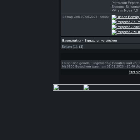
Petroleum Experts 
Siemens.Simcente
PVTsim Nova 7.0
Beitrag vom 30.06.2025 - 06:00
-
Baumstruktur
Signaturen verstecken
Seiten
(1):
(1)
Es ist / sind gerade 0 registrierte(r) Benutzer und 26
Mit 6766 Besuchern waren am 01.03.2026 - 15:46 die 
Forenli