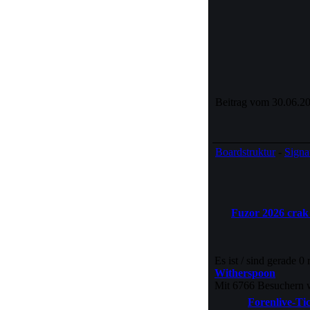
Beitrag vom 30.06.20
Boardstruktur
-
Signa
Fuzor 2026 cra
Es ist / sind gerade 0
Witherspoon
Mit 6766 Besuchern w
Forenlive-Ti