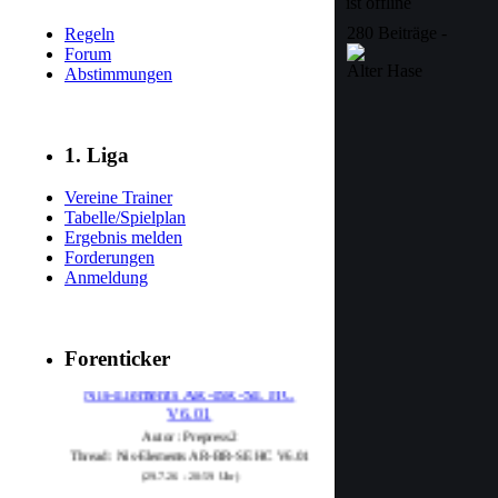
280 Beiträge -
Regeln
Forum
Alter Hase
Abstimmungen
1. Liga
Vereine Trainer
Tabelle/Spielplan
Ergebnis melden
Forderungen
Anmeldung
Forenticker
Nis-Elements AR-BR-SE HC
V6.01
Autor : Prepress2
Thread : Nis-Elements AR-BR-SE HC V6.01
(29.7.26 - 20:59 Uhr)