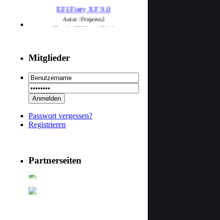
EFI Fiery XF 9.0
Autor : Prepress2
Thread : EFI Fiery XF 9.0
(29.7.26 - 20:58 Uhr)
PSSE 36.3.1
Mitglieder
Autor : Prepress2
Thread : PSSE 36.3.1
(29.7.26 - 20:58 Uhr)
29 RSoft v2025
Autor : Prepress2
Thread : 29 RSoft v2025
Passwort vergessen?
Registrieren
(17.7.26 - 13:32 Uhr)
09 PSDEdit v4.1
Autor : Prepress2
Partnerseiten
Thread : 09 PSDEdit v4.1
(17.7.26 - 10:11 Uhr)