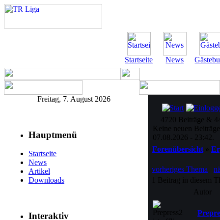
Startseite
News
Gästeb
Freitag, 7. August 2026
4720 Beiträge & 4
Keine neuen Beiträge,
Hauptmenü
07.08.2026 - 23:42.
Forenübersicht
»
Er
Startseite
News
vorheriges Thema
n
Artikel
1 Beitrag in diesem T
Downloads
Autor
Prepre
Interaktiv