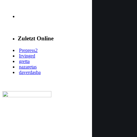
Zuletzt Online
Prepress2
Irvinged
gretta
nazaretas
daverdasba