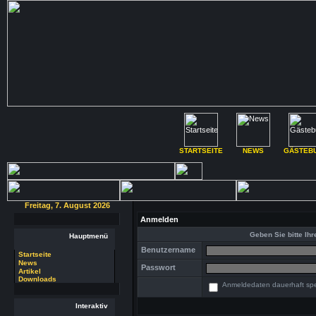
STARTSEITE
NEWS
GÄSTEB
Freitag, 7. August 2026
Anmelden
Geben Sie bitte Ih
Hauptmenü
Benutzername
Startseite
News
Passwort
Artikel
Downloads
Anmeldedaten dauerhaft sp
Interaktiv