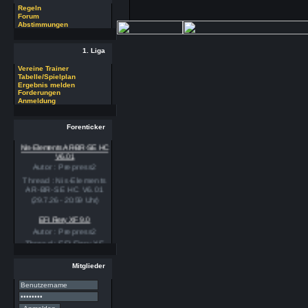
Regeln
Forum
Abstimmungen
1. Liga
Vereine Trainer
Tabelle/Spielplan
Ergebnis melden
Forderungen
Anmeldung
Forenticker
Nis-Elements AR-BR-SE HC
V6.01
Autor : Prepress2
Thread : Nis-Elements
AR-BR-SE HC V6.01
(29.7.26 - 20:59 Uhr)
EFI Fiery XF 9.0
Autor : Prepress2
Thread : EFI Fiery XF
9.0
(29.7.26 - 20:58 Uhr)
Mitglieder
PSSE 36.3.1
Autor : Prepress2
Thread : PSSE 36.3.1