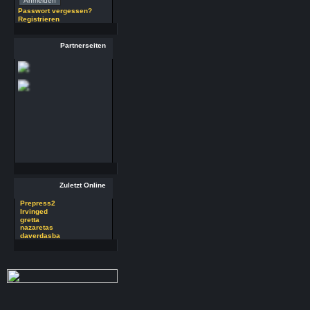
(29.7.26 - 20:58 Uhr)
Passwort vergessen?
Registrieren
29 RSoft v2025
Autor : Prepress2
Partnerseiten
Thread : 29 RSoft
v2025
(17.7.26 - 13:32 Uhr)
09 PSDEdit v4.1
Autor : Prepress2
Thread : 09 PSDEdit
v4.1
(17.7.26 - 10:11 Uhr)
Zuletzt Online
Prepress2
Irvinged
gretta
nazaretas
daverdasba