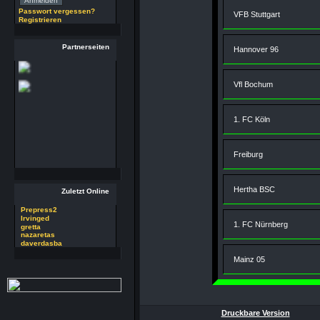
(29.7.26 - 20:58 Uhr)
Passwort vergessen?
VFB Stuttgart
Registrieren
29 RSoft v2025
Autor : Prepress2
Partnerseiten
Thread : 29 RSoft
Hannover 96
v2025
(17.7.26 - 13:32 Uhr)
Vfl Bochum
09 PSDEdit v4.1
Autor : Prepress2
Thread : 09 PSDEdit
1. FC Köln
v4.1
(17.7.26 - 10:11 Uhr)
Freiburg
Hertha BSC
Zuletzt Online
Prepress2
Irvinged
1. FC Nürnberg
gretta
nazaretas
daverdasba
Mainz 05
Druckbare Version