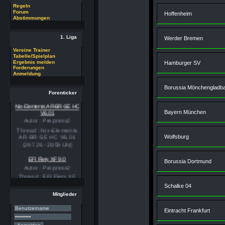
Regeln
Forum
Hoffenheim
Abstimmungen
1. Liga
Werder Bremen
Vereine Trainer
Tabelle/Spielplan
Ergebnis melden
Hamburger SV
Forderungen
Anmeldung
Borussia Mönchengladb
Forenticker
Nis-Elements AR-BR-SE HC
V6.01
Bayern München
Autor : Prepress2
Thread : Nis-Elements
AR-BR-SE HC V6.01
Wolfsburg
(29.7.26 - 20:59 Uhr)
EFI Fiery XF 9.0
Borussia Dortmund
Autor : Prepress2
Thread : EFI Fiery XF
9.0
Schalke 04
(29.7.26 - 20:58 Uhr)
Mitglieder
PSSE 36.3.1
Autor : Prepress2
Eintracht Frankfurt
Thread : PSSE 36.3.1