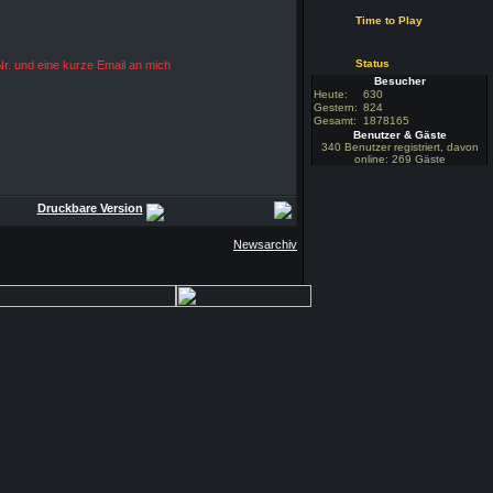
Time to Play
Status
Nr. und eine kurze Email an mich
Besucher
Heute:
630
Gestern:
824
Gesamt:
1878165
Benutzer & Gäste
340 Benutzer registriert, davon
online: 269 Gäste
Druckbare Version
Newsarchiv