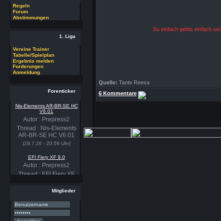
Regeln
Forum
Abstimmungen
So einfach gehts einfach si
1. Liga
Vereine Trainer
Tabelle/Spielplan
Ergebnis melden
Forderungen
Anmeldung
Quelle:
Tante Reesa
Forenticker
6 Kommentare
Nis-Elements AR-BR-SE HC
V6.01
Autor : Prepress2
Thread : Nis-Elements
AR-BR-SE HC V6.01
(29.7.26 - 20:59 Uhr)
EFI Fiery XF 9.0
Autor : Prepress2
Thread : EFI Fiery XF
9.0
(29.7.26 - 20:58 Uhr)
Mitglieder
PSSE 36.3.1
Autor : Prepress2
Thread : PSSE 36.3.1