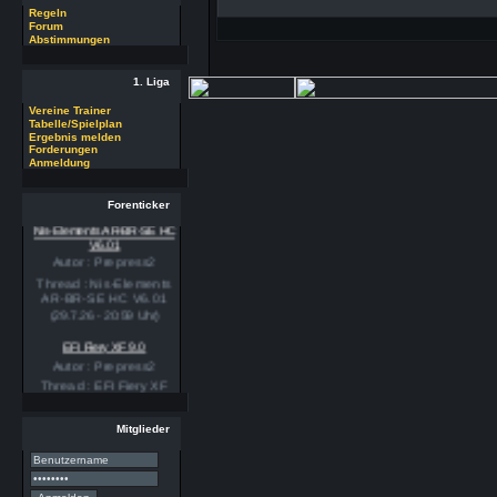
Regeln
Forum
Abstimmungen
1. Liga
Vereine Trainer
Tabelle/Spielplan
Ergebnis melden
Forderungen
Anmeldung
Forenticker
Nis-Elements AR-BR-SE HC
V6.01
Autor : Prepress2
Thread : Nis-Elements
AR-BR-SE HC V6.01
(29.7.26 - 20:59 Uhr)
EFI Fiery XF 9.0
Autor : Prepress2
Thread : EFI Fiery XF
9.0
(29.7.26 - 20:58 Uhr)
Mitglieder
PSSE 36.3.1
Autor : Prepress2
Thread : PSSE 36.3.1