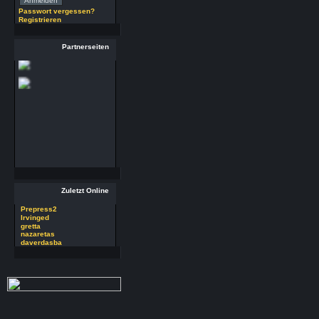
(29.7.26 - 20:58 Uhr)
Passwort vergessen?
Registrieren
29 RSoft v2025
Autor : Prepress2
Thread : 29 RSoft
Partnerseiten
v2025
(17.7.26 - 13:32 Uhr)
09 PSDEdit v4.1
Autor : Prepress2
Thread : 09 PSDEdit
v4.1
(17.7.26 - 10:11 Uhr)
Zuletzt Online
Prepress2
Irvinged
gretta
nazaretas
daverdasba