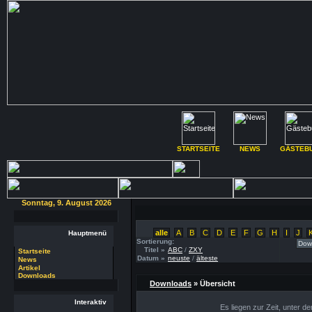
STARTSEITE
NEWS
GÄSTEB
Sonntag, 9. August 2026
alle
A
B
C
D
E
F
G
H
I
J
Hauptmenü
Sortierung:
Titel »
ABC
/
ZXY
Startseite
Datum »
neuste
/
älteste
News
Artikel
Downloads
Downloads
» Übersicht
Interaktiv
Es liegen zur Zeit, unter d