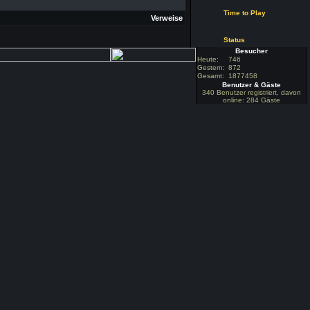
Time to Play
Verweise
Status
Besucher
Heute:
746
Gestern:
872
Gesamt:
1877458
Benutzer & Gäste
340 Benutzer registriert, davon
online: 284 Gäste