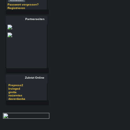
(29.7.26 - 20:58 Uhr)
Passwort vergessen?
Registrieren
29 RSoft v2025
Autor : Prepress2
Partnerseiten
Thread : 29 RSoft
v2025
(17.7.26 - 13:32 Uhr)
09 PSDEdit v4.1
Autor : Prepress2
Thread : 09 PSDEdit
v4.1
(17.7.26 - 10:11 Uhr)
Zuletzt Online
Prepress2
Irvinged
gretta
nazaretas
daverdasba