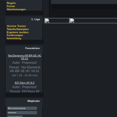
Regeln
Forum
Abstimmungen
1. Liga
Vereine Trainer
Tabelle/Spielplan
Ergebnis melden
Forderungen
Anmeldung
Forenticker
Nis-Elements AR-BR-SE HC
V6.01
Autor : Prepress2
Thread : Nis-Elements
AR-BR-SE HC V6.01
(29.7.26 - 20:59 Uhr)
EFI Fiery XF 9.0
Autor : Prepress2
Thread : EFI Fiery XF
9.0
(29.7.26 - 20:58 Uhr)
Mitglieder
PSSE 36.3.1
Autor : Prepress2
Thread : PSSE 36.3.1