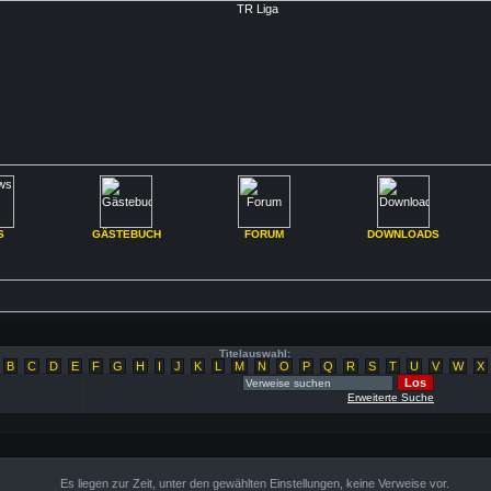
S
GÄSTEBUCH
FORUM
DOWNLOADS
Titelauswahl:
B
C
D
E
F
G
H
I
J
K
L
M
N
O
P
Q
R
S
T
U
V
W
X
Erweiterte Suche
Es liegen zur Zeit, unter den gewählten Einstellungen, keine Verweise vor.