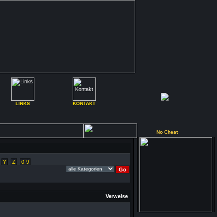
LINKS
KONTAKT
No Cheat
Y
Z
0-9
Verweise