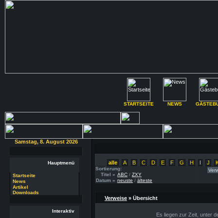
STARTSEITE
NEWS
GÄSTEB
Samstag, 8. August 2026
alle
A
B
C
D
E
F
G
H
I
J
Hauptmenü
Sortierung:
Titel »
ABC
/
ZXY
Startseite
Datum »
neuste
/
älteste
News
Artikel
Downloads
Verweise
» Übersicht
Interaktiv
Es liegen zur Zeit, unter 