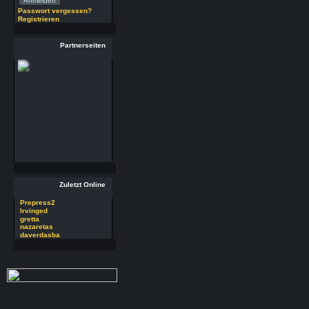
(17.7.26 - 10:11 Uhr)
Passwort vergessen?
Registrieren
Partnerseiten
Zuletzt Online
Prepress2
Irvinged
gretta
nazaretas
daverdasba