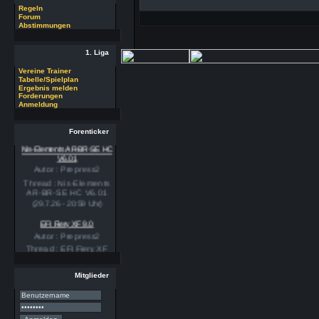
Regeln
Forum
Abstimmungen
1. Liga
Vereine Trainer
Tabelle/Spielplan
Ergebnis melden
Forderungen
Anmeldung
Forenticker
Nis-Elements AR-BR-SE HC
V6.01
Autor : Prepress2
Thread : Nis-Elements
AR-BR-SE HC V6.01
(29.7.26 - 20:59 Uhr)
EFI Fiery XF 9.0
Autor : Prepress2
Thread : EFI Fiery XF
9.0
(29.7.26 - 20:58 Uhr)
Mitglieder
PSSE 36.3.1
Autor : Prepress2
Thread : PSSE 36.3.1