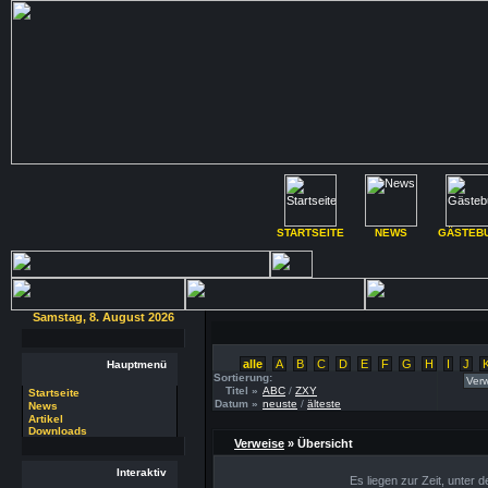
STARTSEITE
NEWS
GÄSTEB
Samstag, 8. August 2026
alle
A
B
C
D
E
F
G
H
I
J
Hauptmenü
Sortierung:
Titel »
ABC
/
ZXY
Startseite
Datum »
neuste
/
älteste
News
Artikel
Downloads
Verweise
» Übersicht
Interaktiv
Es liegen zur Zeit, unter 