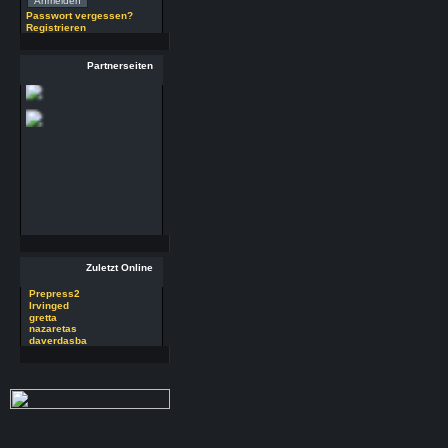
(29.7.26 - 20:58 Uhr)
Passwort vergessen?
Registrieren
29 RSoft v2025
Autor : Prepress2
Thread : 29 RSoft
Partnerseiten
v2025
(17.7.26 - 13:32 Uhr)
09 PSDEdit v4.1
Autor : Prepress2
Thread : 09 PSDEdit
v4.1
(17.7.26 - 10:11 Uhr)
Zuletzt Online
Prepress2
Irvinged
gretta
nazaretas
daverdasba