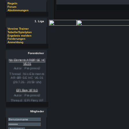
Regeln
Forum
Abstimmungen
1. Liga
Vereine Trainer
Tabelle/Spielplan
Ergebnis melden
Forderungen
Anmeldung
Forenticker
Nis-Elements AR-BR-SE HC
V6.01
Autor : Prepress2
Thread : Nis-Elements
AR-BR-SE HC V6.01
(29.7.26 - 20:59 Uhr)
EFI Fiery XF 9.0
Autor : Prepress2
Thread : EFI Fiery XF
9.0
(29.7.26 - 20:58 Uhr)
Mitglieder
PSSE 36.3.1
Autor : Prepress2
Thread : PSSE 36.3.1