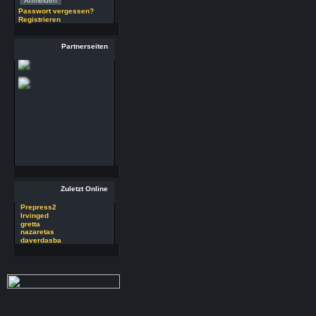
(29.7.26 - 20:58 Uhr)
Passwort vergessen?
Registrieren
29 RSoft v2025
Autor : Prepress2
Thread : 29 RSoft
Partnerseiten
v2025
(17.7.26 - 13:32 Uhr)
09 PSDEdit v4.1
Autor : Prepress2
Thread : 09 PSDEdit
v4.1
(17.7.26 - 10:11 Uhr)
Zuletzt Online
Prepress2
Irvinged
gretta
nazaretas
daverdasba