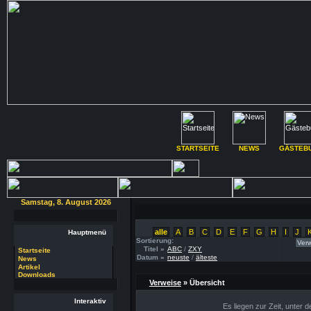
STARTSEITE
NEWS
GÄSTEB
Samstag, 8. August 2026
alle
A
B
C
D
E
F
G
H
I
J
Hauptmenü
Sortierung:
Titel »
ABC
/
ZXY
Startseite
Datum »
neuste
/
älteste
News
Artikel
Downloads
Verweise
» Übersicht
Interaktiv
Es liegen zur Zeit, unter 