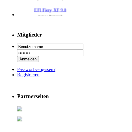
EFI Fiery XF 9.0
Autor : Prepress2
Thread : EFI Fiery XF 9.0
(29.7.26 - 20:58 Uhr)
Mitglieder
PSSE 36.3.1
Autor : Prepress2
Thread : PSSE 36.3.1
(29.7.26 - 20:58 Uhr)
29 RSoft v2025
Passwort vergessen?
Autor : Prepress2
Registrieren
Thread : 29 RSoft v2025
(17.7.26 - 13:32 Uhr)
09 PSDEdit v4.1
Partnerseiten
Autor : Prepress2
Thread : 09 PSDEdit v4.1
(17.7.26 - 10:11 Uhr)