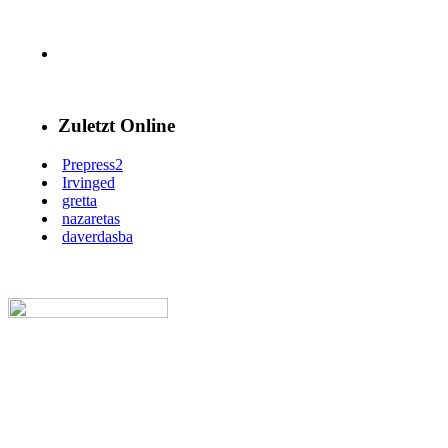
Zuletzt Online
Prepress2
Irvinged
gretta
nazaretas
daverdasba