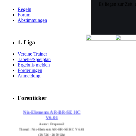
Es liegen zur Zeit,
Regeln
Forum
Abstimmungen
1. Liga
Vereine Trainer
Tabelle/Spielplan
Ergebnis melden
Forderungen
Anmeldung
Forenticker
Nis-Elements AR-BR-SE HC
V6.01
Autor : Prepress2
Thread : Nis-Elements AR-BR-SE HC V6.01
(29.7.26 - 20:59 Uhr)