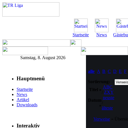
Startseite
News
Gästeb
Samstag, 8. August 2026
alle
A
B
C
D
E
F
Hauptmenü
Sortierung:
ABC
Startseite
Titel »
/
ZXY
News
neuste
Artikel
Datum
/
Downloads
»
älteste
Verweise
» Übersic
Interaktiv