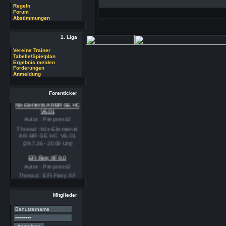
Regeln
Forum
Abstimmungen
1. Liga
Vereine Trainer
Tabelle/Spielplan
Ergebnis melden
Forderungen
Anmeldung
Forenticker
Nis-Elements AR-BR-SE HC
V6.01
Autor : Prepress2
Thread : Nis-Elements
AR-BR-SE HC V6.01
(29.7.26 - 20:59 Uhr)
EFI Fiery XF 9.0
Autor : Prepress2
Thread : EFI Fiery XF
9.0
(29.7.26 - 20:58 Uhr)
Mitglieder
PSSE 36.3.1
Autor : Prepress2
Thread : PSSE 36.3.1