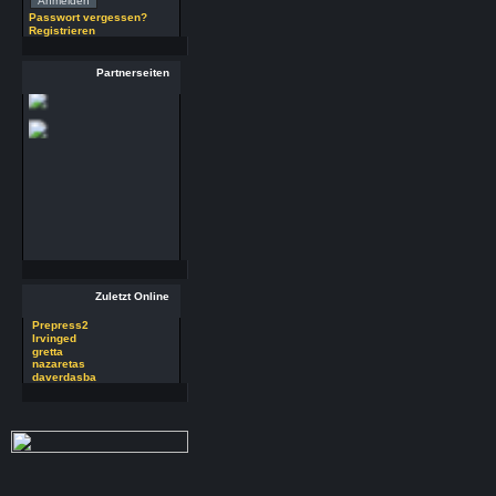
(29.7.26 - 20:58 Uhr)
Passwort vergessen?
Registrieren
29 RSoft v2025
Autor : Prepress2
Thread : 29 RSoft
Partnerseiten
v2025
(17.7.26 - 13:32 Uhr)
09 PSDEdit v4.1
Autor : Prepress2
Thread : 09 PSDEdit
v4.1
(17.7.26 - 10:11 Uhr)
Zuletzt Online
Prepress2
Irvinged
gretta
nazaretas
daverdasba