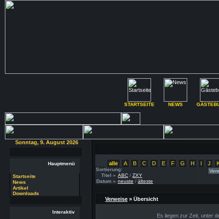
STARTSEITE
NEWS
GÄSTEB
Sonntag, 9. August 2026
alle
A
B
C
D
E
F
G
H
I
J
Hauptmenü
Sortierung:
Titel »
ABC
/
ZXY
Startseite
Datum »
neuste
/
älteste
News
Artikel
Downloads
Verweise
» Übersicht
Interaktiv
Es liegen zur Zeit, unter 