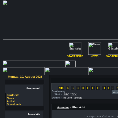
STARTSEITE
NEWS
GÄSTEB
Montag, 10. August 2026
alle
A
B
C
D
E
F
G
H
I
J
Hauptmenü
Sortierung:
Titel »
ABC
/
ZXY
Startseite
Datum »
neuste
/
älteste
News
Artikel
Downloads
Verweise
» Übersicht
Interaktiv
Es liegen zur Zeit, unter 