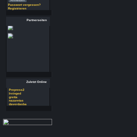
(29.7.26 - 20:58 Uhr)
Passwort vergessen?
Registrieren
29 RSoft v2025
Autor : Prepress2
Thread : 29 RSoft
Partnerseiten
v2025
(17.7.26 - 13:32 Uhr)
09 PSDEdit v4.1
Autor : Prepress2
Thread : 09 PSDEdit
v4.1
(17.7.26 - 10:11 Uhr)
Zuletzt Online
Prepress2
Irvinged
gretta
nazaretas
daverdasba