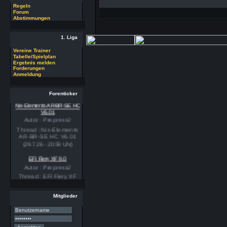
Regeln
Forum
Abstimmungen
1. Liga
Vereine Trainer
Tabelle/Spielplan
Ergebnis melden
Forderungen
Anmeldung
Forenticker
Nis-Elements AR-BR-SE HC
V6.01
Autor : Prepress2
Thread : Nis-Elements
AR-BR-SE HC V6.01
(29.7.26 - 20:59 Uhr)
EFI Fiery XF 9.0
Autor : Prepress2
Thread : EFI Fiery XF
9.0
(29.7.26 - 20:58 Uhr)
Mitglieder
PSSE 36.3.1
Autor : Prepress2
Thread : PSSE 36.3.1